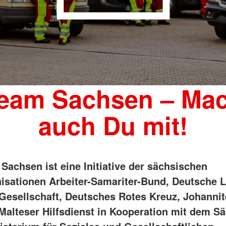
eam Sachsen – Ma
auch Du mit!
Sachsen ist eine Initiative der sächsischen
nisationen Arbeiter-Samariter-Bund, Deutsche 
Gesellschaft, Deutsches Rotes Kreuz, Johannite
 Malteser Hilfsdienst in Kooperation mit dem S