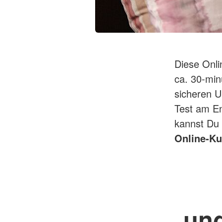
Diese Onlin
ca. 30-min
sicheren U
Test am En
kannst Du
Online-Ku
un