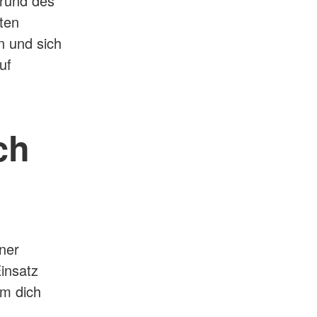
grund des
ten
n und sich
uf
ch
iner
Einsatz
um dich