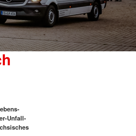
ch
Lebens-
r-Unfall-
ächsisches