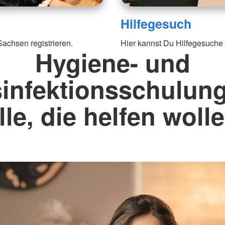
Hilfegesuch
Sachsen registrieren.
Hier kannst Du Hilfegesuch
Hygiene- und
infektionsschulung
lle, die helfen woll