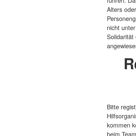
führen. Da
Alters ode
Personengr
nicht unte
Solidaritä
angewiese
R
Bitte regis
Hilfsorgani
kommen kön
beim Team 