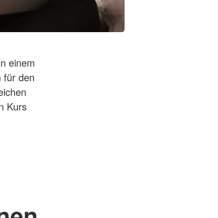
 In einem
 für den
eichen
n Kurs
nen