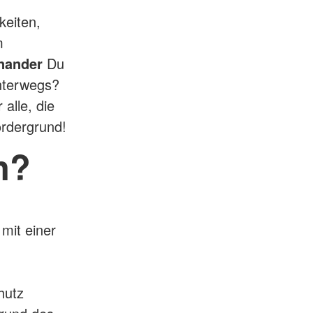
keiten,
m
inander
Du
unterwegs?
 alle, die
ordergrund!
n?
mit einer
hutz