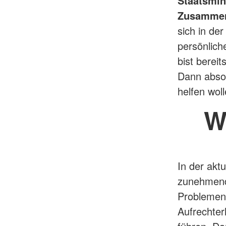
Staatsmin
Zusammen
sich in de
persönlich
bist berei
Dann abso
helfen wol
W
In der akt
zunehmende
Problemen 
Aufrechter