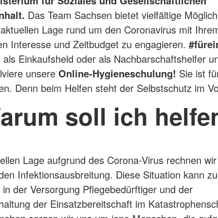
isterium für Soziales und Gesellschaftlichen
halt.
Das Team Sachsen bietet vielfältige Möglich
r aktuellen Lage rund um den Coronavirus mit Ihre
en Interesse und Zeitbudget zu engagieren.
#füre
ts als Einkaufsheld oder als Nachbarschaftshelfer 
lviere unsere
Online-Hygieneschulung!
Sie ist für
len. Denn beim Helfen steht der Selbstschutz im V
arum soll ich helfe
uellen Lage aufgrund des Corona-Virus rechnen wir 
n Infektionsausbreitung. Diese Situation kann zu
in der Versorgung Pflegebedürftiger und der
haltung der Einsatzbereitschaft im Katastrophensc